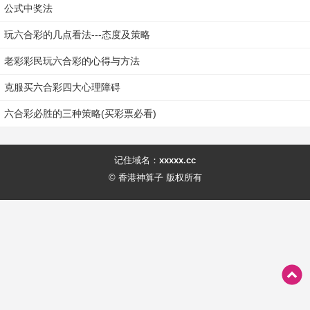
公式中奖法
玩六合彩的几点看法---态度及策略
老彩彩民玩六合彩的心得与方法
克服买六合彩四大心理障碍
六合彩必胜的三种策略(买彩票必看)
记住域名：
xxxxx.cc
© 香港神算子 版权所有