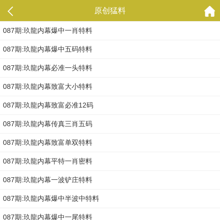
原创猛料
087期:玖龍内幕爆中一肖特料
087期:玖龍内幕爆中五码特料
087期:玖龍内幕必准一头特料
087期:玖龍内幕致富大小特料
087期:玖龍内幕致富必准12码
087期:玖龍内幕传真三肖五码
087期:玖龍内幕致富单双特料
087期:玖龍内幕平特一肖密料
087期:玖龍内幕一波铲庄特料
087期:玖龍内幕爆中半波中特料
087期:玖龍内幕爆中一尾特料