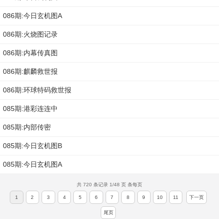
086期:今日玄机图A
086期:火烧图记录
086期:内幕传真图
086期:麒麟救世报
086期:环球特码救世报
085期:港彩连连中
085期:内部传密
085期:今日玄机图B
085期:今日玄机图A
共 720 条记录 1/48 页 条每页
1
2
3
4
5
6
7
8
9
10
11
下一页
尾页