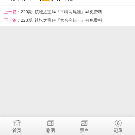
上一篇：
220期: 镇坛之宝‖≡『平特两尾准』≡‖免费料
下一篇：
220期: 镇坛之宝‖≡『禁合今錯一』≡‖免费料
首页
彩图
黑白
记录