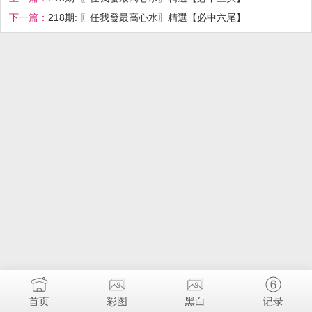
下一篇：
218期: 〖任我發最高心水〗精選【必中六尾】
首页
彩图
黑白
记录