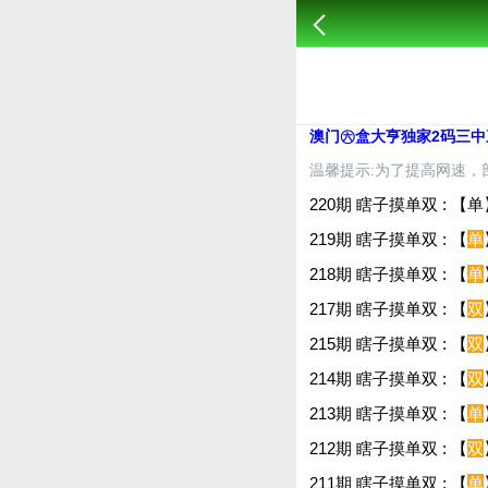
澳门㊅盒大亨独家2码三中
温馨提示:为了提高网速，
220期 瞎子摸单双 : 【单
219期 瞎子摸单双 : 【
单
218期 瞎子摸单双 : 【
单
217期 瞎子摸单双 : 【
双
215期 瞎子摸单双 : 【
双
214期 瞎子摸单双 : 【
双
213期 瞎子摸单双 : 【
单
212期 瞎子摸单双 : 【
双
211期 瞎子摸单双 : 【
单