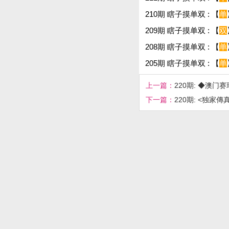
210期 瞎子摸单双 : 【
单
209期 瞎子摸单双 : 【
双
208期 瞎子摸单双 : 【
单
205期 瞎子摸单双 : 【
单
上一篇：
220期: ◆澳
下一篇：
220期: <独家