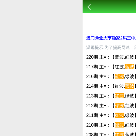
澳门㊅盒大亨独家2码三中
温馨提示:为了提高网速，
220期 主≡ : 【蓝波,红波
217期 主≡ : 【红波,
蓝波
216期 主≡ : 【
蓝波
,绿波
214期 主≡ : 【红波,
蓝波
213期 主≡ : 【
红波
,绿波
212期 主≡ : 【
绿波
,红波
211期 主≡ : 【
红波
,绿波
210期 主≡ : 【
绿波
,红波
208期 主≡ : 【
红波
,蓝波