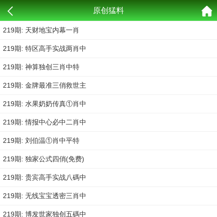
原创猛料
219期: 天财地宝内幕一肖
219期: 特区高手实战两肖中
219期: 神算独创三肖中特
219期: 金牌最准三俏救世主
219期: 水果奶奶传真①肖中
219期: 情报中心必中二肖中
219期: 刘伯温①肖中平特
219期: 独家公式四俏(免费)
219期: 贵宾高手实战八碼中
219期: 无线宝宝透密三肖中
219期: 博发世家独创五碼中