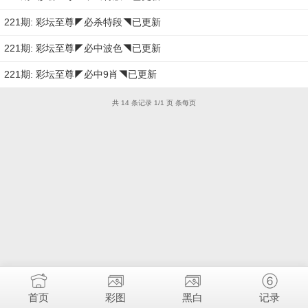
221期: 彩坛至尊◤必杀特段◥已更新
221期: 彩坛至尊◤必中波色◥已更新
221期: 彩坛至尊◤必中9肖◥已更新
共 14 条记录 1/1 页 条每页
首页
彩图
黑白
记录