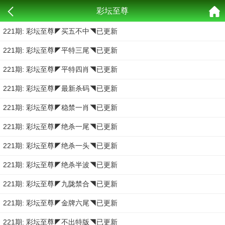
彩坛至尊
221期: 彩坛至尊◤买五不中◥已更新
221期: 彩坛至尊◤平特三尾◥已更新
221期: 彩坛至尊◤平特四肖◥已更新
221期: 彩坛至尊◤最新杀码◥已更新
221期: 彩坛至尊◤稳禁一肖◥已更新
221期: 彩坛至尊◤绝杀一尾◥已更新
221期: 彩坛至尊◤绝杀一头◥已更新
221期: 彩坛至尊◤绝杀半波◥已更新
221期: 彩坛至尊◤九陇禁合◥已更新
221期: 彩坛至尊◤金牌六尾◥已更新
221期: 彩坛至尊◤不出特版◥已更新