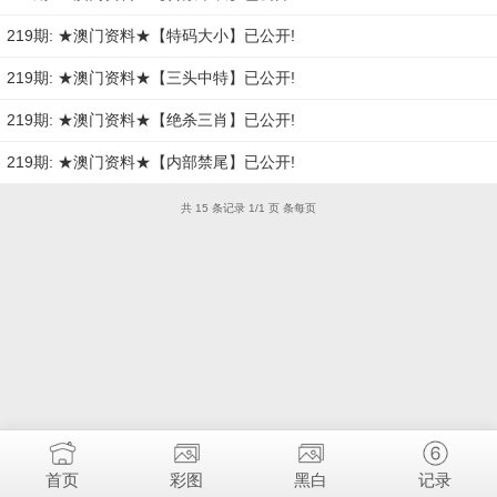
219期: ★澳门资料★【特码大小】已公开!
219期: ★澳门资料★【三头中特】已公开!
219期: ★澳门资料★【绝杀三肖】已公开!
219期: ★澳门资料★【内部禁尾】已公开!
共 15 条记录 1/1 页 条每页
首页
彩图
黑白
记录