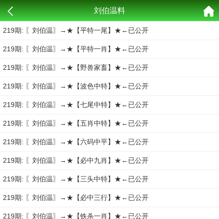
刘伯温料
219期: 〖刘伯温〗→★【平特一尾】★←已公开
219期: 〖刘伯温〗→★【平特一肖】★←已公开
219期: 〖刘伯温〗→★【野兽家畜】★←已公开
219期: 〖刘伯温〗→★【波色中特】★←已公开
219期: 〖刘伯温〗→★【七尾中特】★←已公开
219期: 〖刘伯温〗→★【五肖中特】★←已公开
219期: 〖刘伯温〗→★【六码中平】★←已公开
219期: 〖刘伯温〗→★【必中九肖】★←已公开
219期: 〖刘伯温〗→★【三头中特】★←已公开
219期: 〖刘伯温〗→★【必中三行】★←已公开
219期: 〖刘伯温〗→★【铁杀一肖】★←已公开