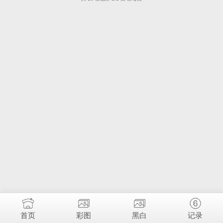
首页
彩图
黑白
记录