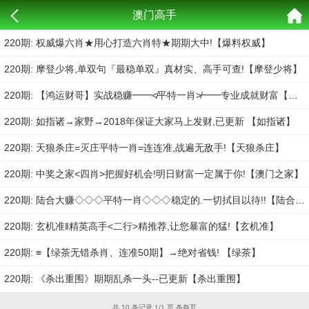
澳门高手
220期: 权威爆六肖★用心打造六肖特★期期大中!【爆料权威】
220期: 摩登少将,单双句『最稳单双』真材实、高手可查!【摩登少将】
220期: 【鸿运财哥】实战稳赚━━≮平特一肖≯━━专业成就财富【鸿运财哥】
220期: 如指诸→家野→2018年保证大家马上发财,已更新 【如指诸】
220期: 天狼杀庄=灭庄平特一肖=连连准,战遍无敌手!【天狼杀庄】
220期: 中奖之家<四肖>把握好机会!明日财富一定属于你!【澳门之家】
220期: 陆合大赚◇◇◇平特一肖◇◇◇稳定的.一切拭目以待!!【陆合大赚】
220期: 玄机准‖精英高手<二行>精推荐,让您暴富的猛!【玄机准】
220期: ≡【绿茶无错杀肖、连准50期】→绝对省钱! 【绿茶】
220期: 《杀出重围》期期乱杀一头--已更新【杀出重围】
共 10 条记录 1/1 页 条每页