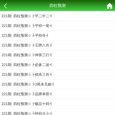
四柱预测
221期: 四柱预测☆┣平二中二┫
221期: 四柱预测☆┣平特一尾┫
221期: 四柱预测☆┣平特肖┫
221期: 四柱预测☆┣王牌八肖┫
221期: 四柱预测☆┣神算三行┫
221期: 四柱预测☆┣必参二波┫
221期: 四柱预测☆┣精杀三肖┫
221期: 四柱预测☆┣3尾杀无赦┫
221期: 四柱预测☆┣品牌单双┫
221期: 四柱预测☆┣极品十码┫
221期: 四柱预测☆┣特码大小┫