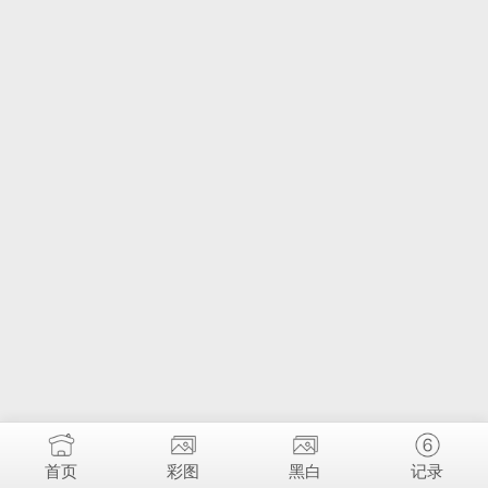
首页
彩图
黑白
记录