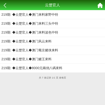
云楚官人
219期: ◆云楚官人◆澳门来料家野中特
219期: ◆云楚官人◆澳门来料三头中特
219期: ◆云楚官人◆澳门来料波色中特
219期: ◆云楚官人◆澳门风云来料
219期: ◆云楚官人◆澳门葡京赌侠来料
219期: ◆云楚官人◆澳门赌王來料
219期: ◆云楚官人◆8000元兩俏八碼來料
共 7 条记录 1/1 页 条每页