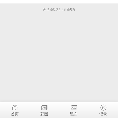
共 11 条记录 1/1 页 条每页
首页
彩图
黑白
记录